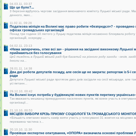
04.03.11, 03:37
Що це було?...
3 березня відбулось чергове засідання виконавчого комітету Луцької міської ради. Ма
денного, яких...
11.02.11, 09:28
Податкова міліція на Волині має право робити «безпредєл»? - проведено
офісах громадських організацій
Понад три години 10 лютого у Луцьку податкова міліція незаконно блокувала роботу
організацій, осередку ...
04.02.11, 23:13
«Нема заперечень, отже всі за» - рішення на засіданні виконкому Луцької 
приймаються без голосування
Цей тиждень в Луцькій міській раді був багатий на різного роду заходи - сесія, засі
Інколи на...
28.01.11, 14:38
Два дні роботи депутатів позаду, але сесія ще не закрита: репортаж із 5-ї се
ради
Депутати Луцької міської ради протягом двох днів засідали на сесії міськради, але так
усі питанн...
29.12.10, 00:42
На Волині існує потреба у будівництві нових пунктів перетину українськ
Так вважають мешканці прикордонних населених пунктів, які взяли участь в опитуванні
організації...
21.10.10, 00:53
МІСЦЕВІ ВИБОРИ КРІЗЬ ПРИЗМУ СОЦІОЛОГІЇ ТА ГРОМАДСЬКОГО МОНІТО
«Більшість опитаних мають намір взяти участь у голосуванні 31 жовтня на місцевих 
переважна частина з...
20.10.10, 11:30
Провівши експертне опитування, «ОПОРА» визначила основні проблеми Лу