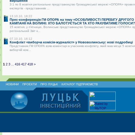
вирішення
З 1 по 8 жовтня регіональне представництво Громадянської мережі «ОПОРА» провел
експертів - представників ...
13.10.10, 18:22
Прес-конференція ГМ ОПОРА на тему «ОСОБЛИВОСТІ ПЕРЕБІГУ ДРУГОГО
КАМПАНІЇ НА ВОЛИНІ: ХТО БАЛОТУЄТЬСЯ ТА ХТО РАХУВАТИМЕ ГОЛОСИ?
15 жовтня, у п’ятницю, Волинське представництво Громадянської мережі «ОПОРА» п
регіональний Звіт к...
07.10.10, 16:12
Конфлікт «виборча комісія-журналіст» у Нововолинську: нові подробиці
Представник ГМ ОПОРА взяв коментарі в учасників конфлікту, який мав місце 5 жовтня
виборчій ком...
1
2
3
...
416
417
418
>
НОВИНИ
ПРОЕКТИ
ПРО ЛУЦЬК
КАТАЛОГ ПІДПРИЄМСТВ