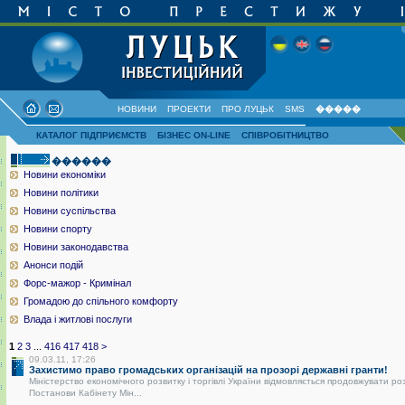
НОВИНИ
ПРОЕКТИ
ПРО ЛУЦЬК
SMS
�����
КАТАЛОГ ПІДПРИЄМСТВ
БІЗНЕС ON-LINE
СПІВРОБІТНИЦТВО
������
Новини економіки
Новини політики
Новини суспільства
Новини спорту
Новини законодавства
Анонси подій
Форс-мажор - Кримінал
Громадою до спільного комфорту
Влада і житлові послуги
1
2
3
...
416
417
418
>
09.03.11, 17:26
Захистимо право громадських організацій на прозорі державні гранти!
Міністерство економічного розвитку і торгівлі України відмовляється продовжувати ро
Постанови Кабінету Мін...