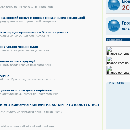
же всі питання порядку денного, яких...
 незаконний обшук в офісах громадських організацій
яду громадських організацій, осередку ...
 міської ради приймаються без голосування
дання виконкому, наради. Інколи на...
сії Луцької міської ради
і не встигли розглянути усі питанн...
о-польського кордону!
 Тому влада і громадські організації...
РИНГУ
иборах. При цьому, переважна частина з...
цька та шляхи для їх вирішення
питування 32 експертів - представників ...
О ЕТАПУ ВИБОРЧОЇ КАМПАНІЇ НА ВОЛИНІ: ХТО БАЛОТУЄТЬСЯ
зентуватиме черговий регіональний Звіт к...
в Нововолинській міській виборчій ком...