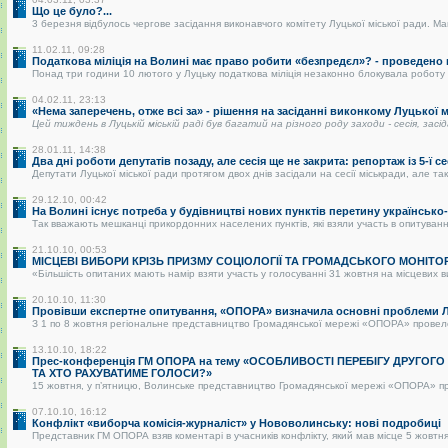
Що це було?...
3 березня відбулось чергове засідання виконавчого комітету Луцької міської ради. Май
11.02.11, 09:28
Податкова міліція на Волині має право робити «безпредєл»? - проведено
Понад три години 10 лютого у Луцьку податкова міліція незаконно блокувала роботу р
04.02.11, 23:13
«Нема заперечень, отже всі за» - рішення на засіданні виконкому Луцької
Цей тиждень в Луцькій міській раді був багатий на різного роду заходи - сесія, засі
28.01.11, 14:38
Два дні роботи депутатів позаду, але сесія ще не закрита: репортаж із 5-ї се
Депутати Луцької міської ради протягом двох днів засідали на сесії міськради, але так 
29.12.10, 00:42
На Волині існує потреба у будівництві нових пунктів перетину українськ
Так вважають мешканці прикордонних населених пунктів, які взяли участь в опитуванні.
21.10.10, 00:53
МІСЦЕВІ ВИБОРИ КРІЗЬ ПРИЗМУ СОЦІОЛОГІЇ ТА ГРОМАДСЬКОГО МОНІТО
«Більшість опитаних мають намір взяти участь у голосуванні 31 жовтня на місцевих в
20.10.10, 11:30
Провівши експертне опитування, «ОПОРА» визначила основні проблеми Лу
З 1 по 8 жовтня регіональне представництво Громадянської мережі «ОПОРА» провело о
13.10.10, 18:22
Прес-конференція ГМ ОПОРА на тему «ОСОБЛИВОСТІ ПЕРЕБІГУ ДРУГОГ
ТА ХТО РАХУВАТИМЕ ГОЛОСИ?»
15 жовтня, у п’ятницю, Волинське представництво Громадянської мережі «ОПОРА» пре
07.10.10, 16:12
Конфлікт «виборча комісія-журналіст» у Нововолинську: нові подробиці
Представник ГМ ОПОРА взяв коментарі в учасників конфлікту, який мав місце 5 жовтня 