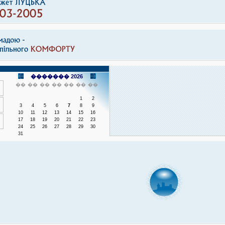
������� 2026
��
��
��
��
��
��
��
1
2
3
4
5
6
7
8
9
10
11
12
13
14
15
16
17
18
19
20
21
22
23
24
25
26
27
28
29
30
31