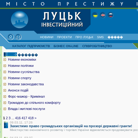
НОВИНИ
ПРОЕКТИ
ПРО ЛУЦЬК
SMS
�����
КАТАЛОГ ПІДПРИЄМСТВ
БІЗНЕС ON-LINE
СПІВРОБІТНИЦТВО
������
Новини економіки
Новини політики
Новини суспільства
Новини спорту
Новини законодавства
Анонси подій
Форс-мажор - Кримінал
Громадою до спільного комфорту
Влада і житлові послуги
1
2
3
...
416
417
418
>
09.03.11, 17:26
Захистимо право громадських організацій на прозорі державні гранти!
Міністерство економічного розвитку і торгівлі України відмовляється продовжувати ро
04.03.11, 03:37