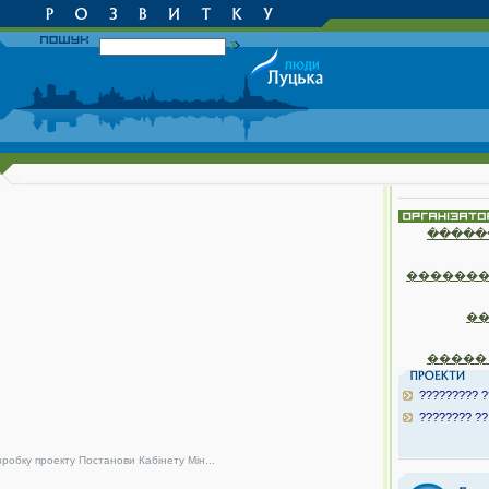
�����
�������
�
�����
????????? ?
???????? ??
зробку проекту Постанови Кабінету Мін...