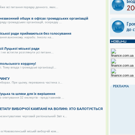
же всі питання порядку денного, яких...
 незаконний обшук в офісах громадських організацій
яду громадських організацій, осередку ...
 міської ради приймаються без голосування
дання виконкому, наради. Інколи на...
сії Луцької міської ради
і не встигли розглянути усі питанн...
о-польського кордону!
 Тому влада і громадські організації...
РИНГУ
иборах. При цьому, переважна частина з...
цька та шляхи для їх вирішення
питування 32 експертів - представників ...
О ЕТАПУ ВИБОРЧОЇ КАМПАНІЇ НА ВОЛИНІ: ХТО БАЛОТУЄТЬСЯ
зентуватиме черговий регіональний Звіт к...
в Нововолинській міській виборчій ком...