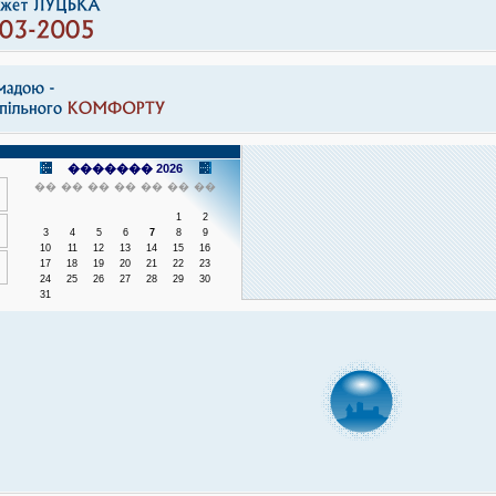
������� 2026
��
��
��
��
��
��
��
1
2
3
4
5
6
7
8
9
10
11
12
13
14
15
16
17
18
19
20
21
22
23
24
25
26
27
28
29
30
31