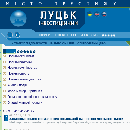
НОВИНИ
ПРОЕКТИ
ПРО ЛУЦЬК
SMS
�����
КАТАЛОГ ПІДПРИЄМСТВ
БІЗНЕС ON-LINE
СПІВРОБІТНИЦТВО
������
Новини економіки
Новини політики
Новини суспільства
Новини спорту
Новини законодавства
Анонси подій
Форс-мажор - Кримінал
Громадою до спільного комфорту
Влада і житлові послуги
1
2
3
...
416
417
418
>
09.03.11, 17:26
Захистимо право громадських організацій на прозорі державні гранти!
Міністерство економічного розвитку і торгівлі України відмовляється продовжувати ро
04.03.11, 03:37