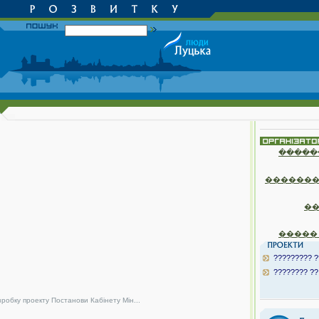
�����
�������
�
�����
????????? ?
???????? ??
зробку проекту Постанови Кабінету Мін...