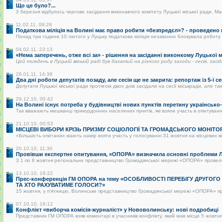
Що це було?...
3 березня відбулось чергове засідання виконавчого комітету Луцької міської ради. Май
11.02.11, 09:28
Податкова міліція на Волині має право робити «безпредєл»? - проведено
Понад три години 10 лютого у Луцьку податкова міліція незаконно блокувала роботу р
04.02.11, 23:13
«Нема заперечень, отже всі за» - рішення на засіданні виконкому Луцької
Цей тиждень в Луцькій міській раді був багатий на різного роду заходи - сесія, засі
28.01.11, 14:38
Два дні роботи депутатів позаду, але сесія ще не закрита: репортаж із 5-ї се
Депутати Луцької міської ради протягом двох днів засідали на сесії міськради, але так 
29.12.10, 00:42
На Волині існує потреба у будівництві нових пунктів перетину українськ
Так вважають мешканці прикордонних населених пунктів, які взяли участь в опитуванні.
21.10.10, 00:53
МІСЦЕВІ ВИБОРИ КРІЗЬ ПРИЗМУ СОЦІОЛОГІЇ ТА ГРОМАДСЬКОГО МОНІТО
«Більшість опитаних мають намір взяти участь у голосуванні 31 жовтня на місцевих в
20.10.10, 11:30
Провівши експертне опитування, «ОПОРА» визначила основні проблеми Лу
З 1 по 8 жовтня регіональне представництво Громадянської мережі «ОПОРА» провело о
13.10.10, 18:22
Прес-конференція ГМ ОПОРА на тему «ОСОБЛИВОСТІ ПЕРЕБІГУ ДРУГОГ
ТА ХТО РАХУВАТИМЕ ГОЛОСИ?»
15 жовтня, у п’ятницю, Волинське представництво Громадянської мережі «ОПОРА» пре
07.10.10, 16:12
Конфлікт «виборча комісія-журналіст» у Нововолинську: нові подробиці
Представник ГМ ОПОРА взяв коментарі в учасників конфлікту, який мав місце 5 жовтня 