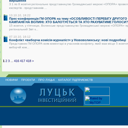
вирішення
З 1 по 8 жовтня регіональне представництво Громадянської мережі «ОПОРА» провел
експертів - представників ...
13.10.10, 18:22
Прес-конференція ГМ ОПОРА на тему «ОСОБЛИВОСТІ ПЕРЕБІГУ ДРУГОГО
КАМПАНІЇ НА ВОЛИНІ: ХТО БАЛОТУЄТЬСЯ ТА ХТО РАХУВАТИМЕ ГОЛОСИ?
15 жовтня, у п’ятницю, Волинське представництво Громадянської мережі «ОПОРА» п
регіональний Звіт к...
07.10.10, 16:12
Конфлікт «виборча комісія-журналіст» у Нововолинську: нові подробиці
Представник ГМ ОПОРА взяв коментарі в учасників конфлікту, який мав місце 5 жовтня
виборчій ком...
1
2
3
...
416
417
418
>
НОВИНИ
ПРОЕКТИ
ПРО ЛУЦЬК
КАТАЛОГ ПІДПРИЄМСТВ