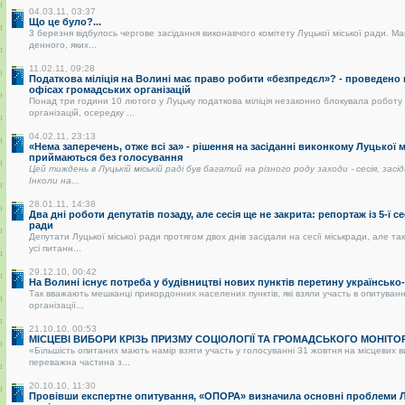
04.03.11, 03:37
Що це було?...
3 березня відбулось чергове засідання виконавчого комітету Луцької міської ради. Ма
денного, яких...
11.02.11, 09:28
Податкова міліція на Волині має право робити «безпредєл»? - проведено
офісах громадських організацій
Понад три години 10 лютого у Луцьку податкова міліція незаконно блокувала роботу
організацій, осередку ...
04.02.11, 23:13
«Нема заперечень, отже всі за» - рішення на засіданні виконкому Луцької 
приймаються без голосування
Цей тиждень в Луцькій міській раді був багатий на різного роду заходи - сесія, засі
Інколи на...
28.01.11, 14:38
Два дні роботи депутатів позаду, але сесія ще не закрита: репортаж із 5-ї се
ради
Депутати Луцької міської ради протягом двох днів засідали на сесії міськради, але так
усі питанн...
29.12.10, 00:42
На Волині існує потреба у будівництві нових пунктів перетину українськ
Так вважають мешканці прикордонних населених пунктів, які взяли участь в опитуванні
організації...
21.10.10, 00:53
МІСЦЕВІ ВИБОРИ КРІЗЬ ПРИЗМУ СОЦІОЛОГІЇ ТА ГРОМАДСЬКОГО МОНІТО
«Більшість опитаних мають намір взяти участь у голосуванні 31 жовтня на місцевих 
переважна частина з...
20.10.10, 11:30
Провівши експертне опитування, «ОПОРА» визначила основні проблеми Лу