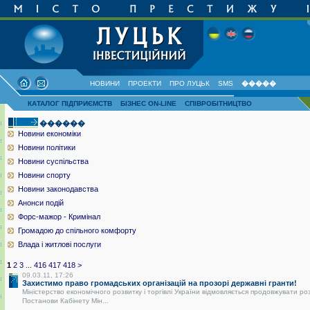
НОВИНИ
ПРОЕКТИ
ПРО ЛУЦЬК
SMS
�����
КАТАЛОГ ПІДПРИЄМСТВ
БІЗНЕС ON-LINE
СПІВРОБІТНИЦТВО
������
Новини економіки
Новини політики
Новини суспільства
Новини спорту
Новини законодавства
Анонси подій
Форс-мажор - Кримінал
Громадою до спільного комфорту
Влада і житлові послуги
1
2
3
...
416
417
418
>
09.03.11, 17:26
Захистимо право громадських організацій на прозорі державні гранти!
Міністерство економічного розвитку і торгівлі України відмовляється продовжувати ро
Постанови Кабінету Мін...