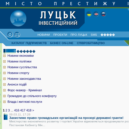
НОВИНИ
ПРОЕКТИ
ПРО ЛУЦЬК
SMS
�����
КАТАЛОГ ПІДПРИЄМСТВ
БІЗНЕС ON-LINE
СПІВРОБІТНИЦТВО
������
Новини економіки
Новини політики
Новини суспільства
Новини спорту
Новини законодавства
Анонси подій
Форс-мажор - Кримінал
Громадою до спільного комфорту
Влада і житлові послуги
1
2
3
...
416
417
418
>
09.03.11, 17:26
Захистимо право громадських організацій на прозорі державні гранти!
Міністерство економічного розвитку і торгівлі України відмовляється продовжувати ро
Постанови Кабінету Мін...