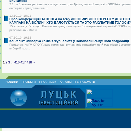
вирішення
З 1 по 8 жовтня регіональне представництво Громадянської мережі «ОПОРА» провел
експертів - представників ...
13.10.10, 18:22
Прес-конференція ГМ ОПОРА на тему «ОСОБЛИВОСТІ ПЕРЕБІГУ ДРУГОГО
КАМПАНІЇ НА ВОЛИНІ: ХТО БАЛОТУЄТЬСЯ ТА ХТО РАХУВАТИМЕ ГОЛОСИ?
15 жовтня, у п’ятницю, Волинське представництво Громадянської мережі «ОПОРА» п
регіональний Звіт к...
07.10.10, 16:12
Конфлікт «виборча комісія-журналіст» у Нововолинську: нові подробиці
Представник ГМ ОПОРА взяв коментарі в учасників конфлікту, який мав місце 5 жовтня
виборчій ком...
1
2
3
...
416
417
418
>
НОВИНИ
ПРОЕКТИ
ПРО ЛУЦЬК
КАТАЛОГ ПІДПРИЄМСТВ