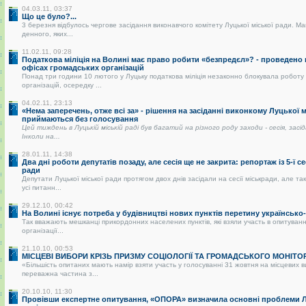
04.03.11, 03:37
Що це було?...
3 березня відбулось чергове засідання виконавчого комітету Луцької міської ради. Ма
денного, яких...
11.02.11, 09:28
Податкова міліція на Волині має право робити «безпредєл»? - проведено
офісах громадських організацій
Понад три години 10 лютого у Луцьку податкова міліція незаконно блокувала роботу
організацій, осередку ...
04.02.11, 23:13
«Нема заперечень, отже всі за» - рішення на засіданні виконкому Луцької 
приймаються без голосування
Цей тиждень в Луцькій міській раді був багатий на різного роду заходи - сесія, засі
Інколи на...
28.01.11, 14:38
Два дні роботи депутатів позаду, але сесія ще не закрита: репортаж із 5-ї се
ради
Депутати Луцької міської ради протягом двох днів засідали на сесії міськради, але так
усі питанн...
29.12.10, 00:42
На Волині існує потреба у будівництві нових пунктів перетину українськ
Так вважають мешканці прикордонних населених пунктів, які взяли участь в опитуванні
організації...
21.10.10, 00:53
МІСЦЕВІ ВИБОРИ КРІЗЬ ПРИЗМУ СОЦІОЛОГІЇ ТА ГРОМАДСЬКОГО МОНІТО
«Більшість опитаних мають намір взяти участь у голосуванні 31 жовтня на місцевих 
переважна частина з...
20.10.10, 11:30
Провівши експертне опитування, «ОПОРА» визначила основні проблеми Лу