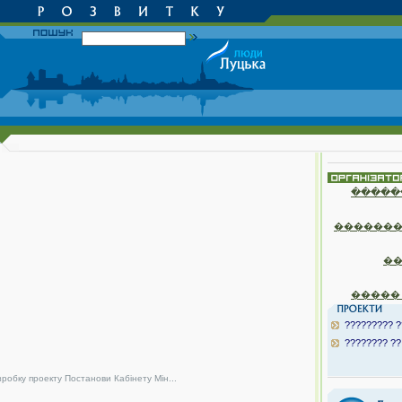
�����
�������
�
�����
????????? ?
???????? ??
зробку проекту Постанови Кабінету Мін...