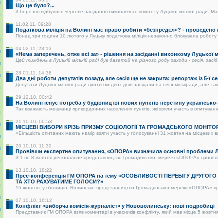
Що це було?...
3 березня відбулось чергове засідання виконавчого комітету Луцької міської ради. Май
11.02.11, 09:28
Податкова міліція на Волині має право робити «безпредєл»? - проведено
Понад три години 10 лютого у Луцьку податкова міліція незаконно блокувала роботу р
04.02.11, 23:13
«Нема заперечень, отже всі за» - рішення на засіданні виконкому Луцької
Цей тиждень в Луцькій міській раді був багатий на різного роду заходи - сесія, засі
28.01.11, 14:38
Два дні роботи депутатів позаду, але сесія ще не закрита: репортаж із 5-ї се
Депутати Луцької міської ради протягом двох днів засідали на сесії міськради, але так 
29.12.10, 00:42
На Волині існує потреба у будівництві нових пунктів перетину українськ
Так вважають мешканці прикордонних населених пунктів, які взяли участь в опитуванні.
21.10.10, 00:53
МІСЦЕВІ ВИБОРИ КРІЗЬ ПРИЗМУ СОЦІОЛОГІЇ ТА ГРОМАДСЬКОГО МОНІТО
«Більшість опитаних мають намір взяти участь у голосуванні 31 жовтня на місцевих в
20.10.10, 11:30
Провівши експертне опитування, «ОПОРА» визначила основні проблеми Лу
З 1 по 8 жовтня регіональне представництво Громадянської мережі «ОПОРА» провело о
13.10.10, 18:22
Прес-конференція ГМ ОПОРА на тему «ОСОБЛИВОСТІ ПЕРЕБІГУ ДРУГОГ
ТА ХТО РАХУВАТИМЕ ГОЛОСИ?»
15 жовтня, у п’ятницю, Волинське представництво Громадянської мережі «ОПОРА» пре
07.10.10, 16:12
Конфлікт «виборча комісія-журналіст» у Нововолинську: нові подробиці
Представник ГМ ОПОРА взяв коментарі в учасників конфлікту, який мав місце 5 жовтня 