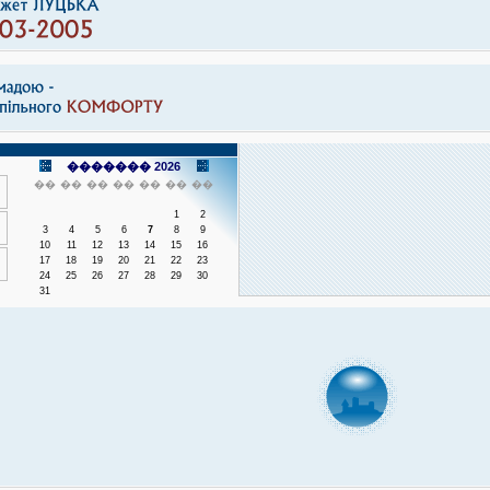
������� 2026
��
��
��
��
��
��
��
1
2
3
4
5
6
7
8
9
10
11
12
13
14
15
16
17
18
19
20
21
22
23
24
25
26
27
28
29
30
31