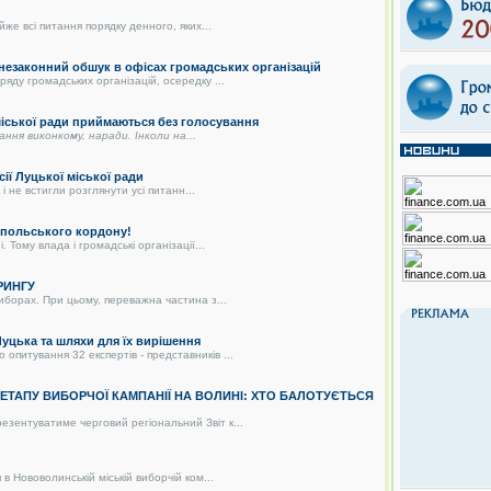
же всі питання порядку денного, яких...
 незаконний обшук в офісах громадських організацій
яду громадських організацій, осередку ...
 міської ради приймаються без голосування
дання виконкому, наради. Інколи на...
сії Луцької міської ради
і не встигли розглянути усі питанн...
о-польського кордону!
 Тому влада і громадські організації...
РИНГУ
иборах. При цьому, переважна частина з...
цька та шляхи для їх вирішення
питування 32 експертів - представників ...
О ЕТАПУ ВИБОРЧОЇ КАМПАНІЇ НА ВОЛИНІ: ХТО БАЛОТУЄТЬСЯ
зентуватиме черговий регіональний Звіт к...
в Нововолинській міській виборчій ком...