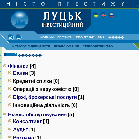
НОВИНИ
ПРОЕКТИ
ПРО ЛУЦЬК
SMS
�����
КАТАЛОГ ПІДПРИЄМСТВ
БІЗНЕС ON-LINE
СПІВРОБІТНИЦТВО
�������
Фінанси
[4]
Банки
[3]
Кредитні спілки [0]
Операції з нерухомістю [0]
Біржі, брокерські послуги
[1]
Інноваційна діяльність [0]
Бізнес-обслуговування
[5]
Консалтинг
[1]
Аудит
[1]
Реклама
[1]