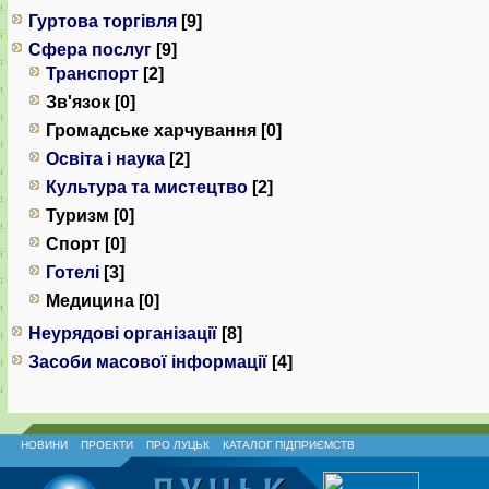
Гуртова торгівля
[9]
Сфера послуг
[9]
Транспорт
[2]
Зв'язок [0]
Громадське харчування [0]
Освіта і наука
[2]
Культура та мистецтво
[2]
Туризм [0]
Спорт [0]
Готелі
[3]
Медицина [0]
Неурядові організації
[8]
Засоби масової інформації
[4]
НОВИНИ
ПРОЕКТИ
ПРО ЛУЦЬК
КАТАЛОГ ПІДПРИЄМСТВ