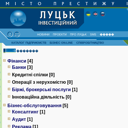
НОВИНИ
ПРОЕКТИ
ПРО ЛУЦЬК
SMS
�����
КАТАЛОГ ПІДПРИЄМСТВ
БІЗНЕС ON-LINE
СПІВРОБІТНИЦТВО
�������
Фінанси
[4]
Банки
[3]
Кредитні спілки [0]
Операції з нерухомістю [0]
Біржі, брокерські послуги
[1]
Інноваційна діяльність [0]
Бізнес-обслуговування
[5]
Консалтинг
[1]
Аудит
[1]
Реклама
[1]