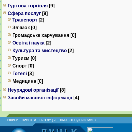
Гуртова торгівля
[9]
Сфера послуг
[9]
Транспорт
[2]
Зв'язок [0]
Громадське харчування [0]
Освіта і наука
[2]
Культура та мистецтво
[2]
Туризм [0]
Спорт [0]
Готелі
[3]
Медицина [0]
Неурядові організації
[8]
Засоби масової інформації
[4]
НОВИНИ
ПРОЕКТИ
ПРО ЛУЦЬК
КАТАЛОГ ПІДПРИЄМСТВ