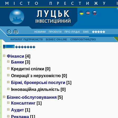
НОВИНИ
ПРОЕКТИ
ПРО ЛУЦЬК
SMS
�����
КАТАЛОГ ПІДПРИЄМСТВ
БІЗНЕС ON-LINE
СПІВРОБІТНИЦТВО
�������
Фінанси
[4]
Банки
[3]
Кредитні спілки [0]
Операції з нерухомістю [0]
Біржі, брокерські послуги
[1]
Інноваційна діяльність [0]
Бізнес-обслуговування
[5]
Консалтинг
[1]
Аудит
[1]
Реклама
[1]