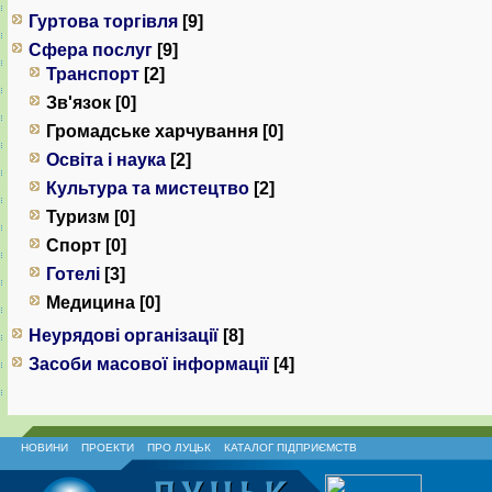
Гуртова торгівля
[9]
Сфера послуг
[9]
Транспорт
[2]
Зв'язок [0]
Громадське харчування [0]
Освіта і наука
[2]
Культура та мистецтво
[2]
Туризм [0]
Спорт [0]
Готелі
[3]
Медицина [0]
Неурядові організації
[8]
Засоби масової інформації
[4]
НОВИНИ
ПРОЕКТИ
ПРО ЛУЦЬК
КАТАЛОГ ПІДПРИЄМСТВ