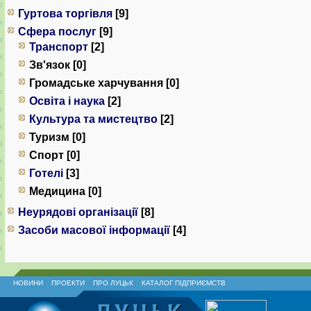
Гуртова торгівля
[9]
Сфера послуг
[9]
Транспорт
[2]
Зв'язок [0]
Громадське харчування [0]
Освіта і наука
[2]
Культура та мистецтво
[2]
Туризм [0]
Спорт [0]
Готелі
[3]
Медицина [0]
Неурядові організації
[8]
Засоби масової інформації
[4]
НОВИНИ
ПРОЕКТИ
ПРО ЛУЦЬК
КАТАЛОГ ПІДПРИЄМСТВ