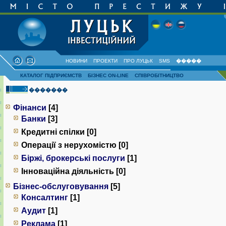
НОВИНИ
ПРОЕКТИ
ПРО ЛУЦЬК
SMS
�����
КАТАЛОГ ПІДПРИЄМСТВ
БІЗНЕС ON-LINE
СПІВРОБІТНИЦТВО
�������
Фінанси
[4]
Банки
[3]
Кредитні спілки [0]
Операції з нерухомістю [0]
Біржі, брокерські послуги
[1]
Інноваційна діяльність [0]
Бізнес-обслуговування
[5]
Консалтинг
[1]
Аудит
[1]
Реклама
[1]