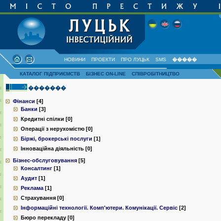
НОВИНИ
ПРОЕКТИ
ПРО ЛУЦЬК
SMS
�����
КАТАЛОГ ПІДПРИЄМСТВ
БІЗНЕС ON-LINE
СПІВРОБІТНИЦТВО
�������
Фінанси
[4]
Банки
[3]
Кредитні спілки [0]
Операції з нерухомістю [0]
Біржі, брокерські послуги
[1]
Інноваційна діяльність [0]
Бізнес-обслуговування
[5]
Консалтинг
[1]
Аудит
[1]
Реклама
[1]
Страхування [0]
Інформаційні технології. Комп'ютери. Комунiкацiї. Сервiс
[2]
Бюро перекладу [0]