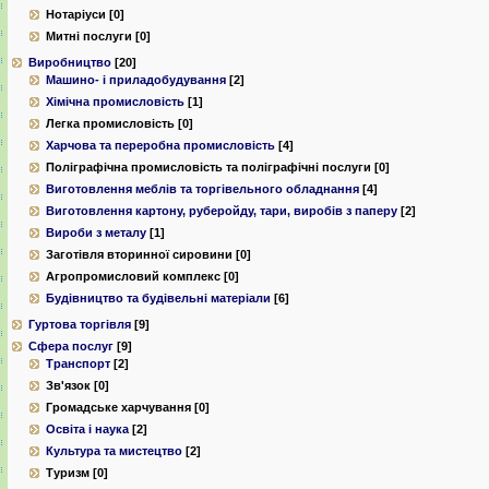
Нотаріуси [0]
Митні послуги [0]
Виробництво
[20]
Машино- і приладобудування
[2]
Хімічна промисловість
[1]
Легка промисловість [0]
Харчова та переробна промисловість
[4]
Поліграфічна промисловість та поліграфічні послуги [0]
Виготовлення меблів та торгівельного обладнання
[4]
Виготовлення картону, руберойду, тари, виробів з паперу
[2]
Вироби з металу
[1]
Заготівля вторинної сировини [0]
Агропромисловий комплекс [0]
Будівництво та будівельні матеріали
[6]
Гуртова торгівля
[9]
Сфера послуг
[9]
Транспорт
[2]
Зв'язок [0]
Громадське харчування [0]
Освіта і наука
[2]
Культура та мистецтво
[2]
Туризм [0]