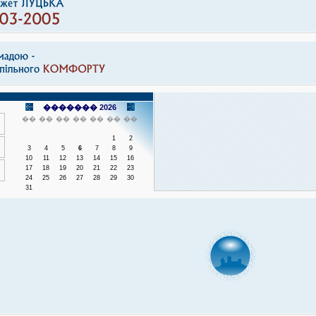
������� 2026
��
��
��
��
��
��
��
1
2
3
4
5
6
7
8
9
10
11
12
13
14
15
16
17
18
19
20
21
22
23
24
25
26
27
28
29
30
31