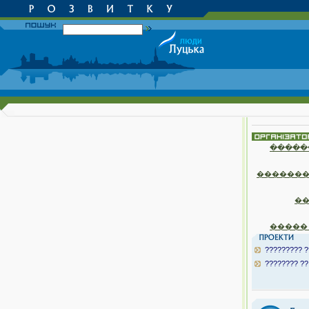
�����
�������
�
�����
????????? ?
???????? ??