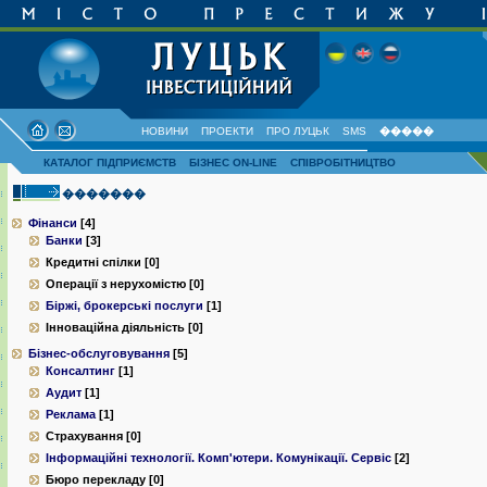
НОВИНИ
ПРОЕКТИ
ПРО ЛУЦЬК
SMS
�����
КАТАЛОГ ПІДПРИЄМСТВ
БІЗНЕС ON-LINE
СПІВРОБІТНИЦТВО
�������
Фінанси
[4]
Банки
[3]
Кредитні спілки [0]
Операції з нерухомістю [0]
Біржі, брокерські послуги
[1]
Інноваційна діяльність [0]
Бізнес-обслуговування
[5]
Консалтинг
[1]
Аудит
[1]
Реклама
[1]
Страхування [0]
Інформаційні технології. Комп'ютери. Комунiкацiї. Сервiс
[2]
Бюро перекладу [0]