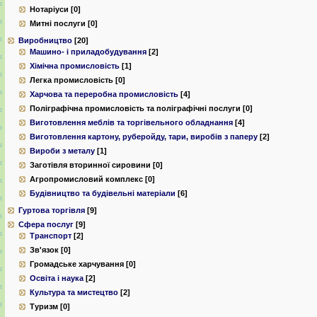
Нотаріуси [0]
Митні послуги [0]
Виробництво
[20]
Машино- і приладобудування
[2]
Хімічна промисловість
[1]
Легка промисловість [0]
Харчова та переробна промисловість
[4]
Поліграфічна промисловість та поліграфічні послуги [0]
Виготовлення меблів та торгівельного обладнання
[4]
Виготовлення картону, руберойду, тари, виробів з паперу
[2]
Вироби з металу
[1]
Заготівля вторинної сировини [0]
Агропромисловий комплекс [0]
Будівництво та будівельні матеріали
[6]
Гуртова торгівля
[9]
Сфера послуг
[9]
Транспорт
[2]
Зв'язок [0]
Громадське харчування [0]
Освіта і наука
[2]
Культура та мистецтво
[2]
Туризм [0]