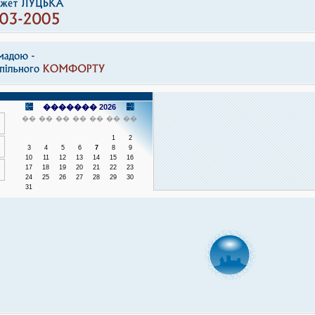
������� 2026
��
��
��
��
��
��
��
1
2
3
4
5
6
7
8
9
10
11
12
13
14
15
16
17
18
19
20
21
22
23
24
25
26
27
28
29
30
31