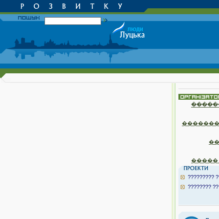
�����
�������
�
�����
????????? ?
???????? ??