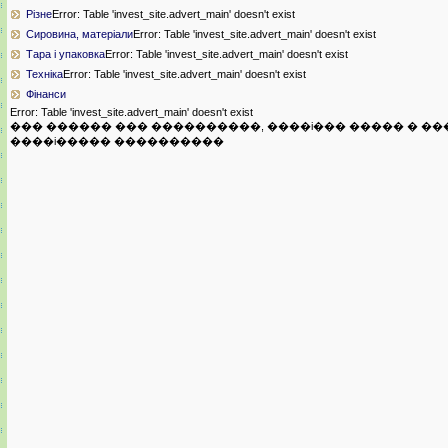
Різне
Error: Table 'invest_site.advert_main' doesn't exist
Сировина, матеріали
Error: Table 'invest_site.advert_main' doesn't exist
Тара і упаковка
Error: Table 'invest_site.advert_main' doesn't exist
Техніка
Error: Table 'invest_site.advert_main' doesn't exist
Фінанси
Error: Table 'invest_site.advert_main' doesn't exist
��� ������ ��� ����������, ����i��� ����� � ��
����i����� ����������