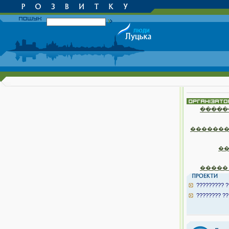
�����
�������
�
�����
????????? ?
???????? ??