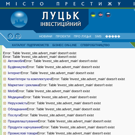
НОВИНИ
ПРОЕКТИ
ПРО ЛУЦЬК
SMS
�����
КАТАЛОГ ПІДПРИЄМСТВ
БІЗНЕС ON-LINE
СПІВРОБІТНИЦТВО
Error: Table 'invest_site.advert_main' doesn't exist
Error: Table 'invest_site.advert_main' doesn't exist
Автомобілі
Error: Table 'invest_site.advert_main' doesn't exist
Будівництво
Error: Table 'invest_site.advert_main' doesn't exist
Інтернет
Error: Table 'invest_site.advert_main' doesn't exist
Комп’ютери та комплектуючі
Error: Table 'invest_site.advert_main' doesn't exist
Маркетинг і реклама
Error: Table 'invest_site.advert_main' doesn't exist
Меблі
Error: Table 'invest_site.advert_main' doesn't exist
Медицина
Error: Table 'invest_site.advert_main' doesn't exist
Нерухомість
Error: Table 'invest_site.advert_main' doesn't exist
Обладнання
Error: Table 'invest_site.advert_main' doesn't exist
Послуги
Error: Table 'invest_site.advert_main' doesn't exist
Працевлаштування
Error: Table 'invest_site.advert_main' doesn't exist
Продукти харчування
Error: Table 'invest_site.advert_main' doesn't exist
Промислові товари
Error: Table 'invest_site.advert_main' doesn't exist