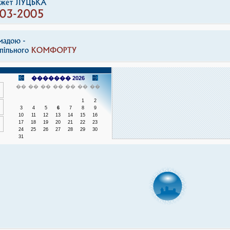
������� 2026
��
��
��
��
��
��
��
1
2
3
4
5
6
7
8
9
10
11
12
13
14
15
16
17
18
19
20
21
22
23
24
25
26
27
28
29
30
31