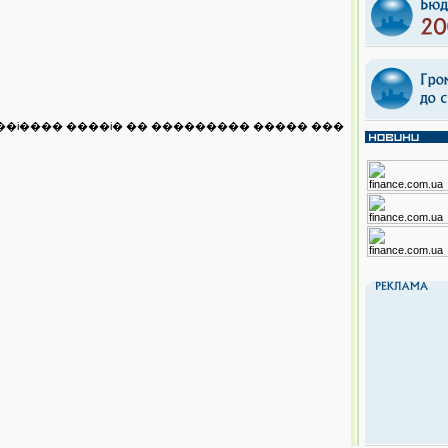
��i���� ����i� �� ��������� ����� ���