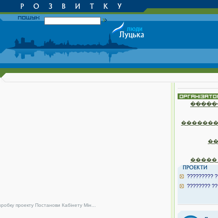
�����
�������
�
�����
????????? ?
???????? ??
зробку проекту Постанови Кабінету Мін...