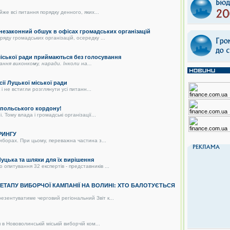
же всі питання порядку денного, яких...
 незаконний обшук в офісах громадських організацій
яду громадських організацій, осередку ...
 міської ради приймаються без голосування
дання виконкому, наради. Інколи на...
сії Луцької міської ради
і не встигли розглянути усі питанн...
о-польського кордону!
 Тому влада і громадські організації...
РИНГУ
иборах. При цьому, переважна частина з...
цька та шляхи для їх вирішення
питування 32 експертів - представників ...
О ЕТАПУ ВИБОРЧОЇ КАМПАНІЇ НА ВОЛИНІ: ХТО БАЛОТУЄТЬСЯ
зентуватиме черговий регіональний Звіт к...
в Нововолинській міській виборчій ком...