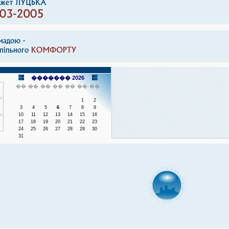
������� 2026
��
��
��
��
��
��
��
1
2
3
4
5
6
7
8
9
10
11
12
13
14
15
16
17
18
19
20
21
22
23
24
25
26
27
28
29
30
31