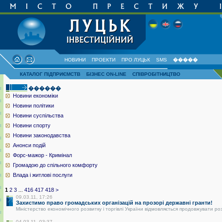
НОВИНИ
ПРОЕКТИ
ПРО ЛУЦЬК
SMS
�����
КАТАЛОГ ПІДПРИЄМСТВ
БІЗНЕС ON-LINE
СПІВРОБІТНИЦТВО
������
Новини економіки
Новини політики
Новини суспільства
Новини спорту
Новини законодавства
Анонси подій
Форс-мажор - Кримінал
Громадою до спільного комфорту
Влада і житлові послуги
1
2
3
...
416
417
418
>
09.03.11, 17:26
Захистимо право громадських організацій на прозорі державні гранти!
Міністерство економічного розвитку і торгівлі України відмовляється продовжувати ро
04.03.11, 03:37