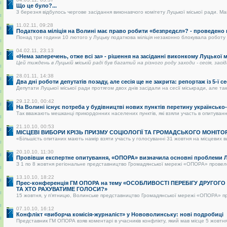
Що це було?...
3 березня відбулось чергове засідання виконавчого комітету Луцької міської ради. Май
11.02.11, 09:28
Податкова міліція на Волині має право робити «безпредєл»? - проведено
Понад три години 10 лютого у Луцьку податкова міліція незаконно блокувала роботу р
04.02.11, 23:13
«Нема заперечень, отже всі за» - рішення на засіданні виконкому Луцької
Цей тиждень в Луцькій міській раді був багатий на різного роду заходи - сесія, засі
28.01.11, 14:38
Два дні роботи депутатів позаду, але сесія ще не закрита: репортаж із 5-ї се
Депутати Луцької міської ради протягом двох днів засідали на сесії міськради, але так 
29.12.10, 00:42
На Волині існує потреба у будівництві нових пунктів перетину українськ
Так вважають мешканці прикордонних населених пунктів, які взяли участь в опитуванні.
21.10.10, 00:53
МІСЦЕВІ ВИБОРИ КРІЗЬ ПРИЗМУ СОЦІОЛОГІЇ ТА ГРОМАДСЬКОГО МОНІТО
«Більшість опитаних мають намір взяти участь у голосуванні 31 жовтня на місцевих в
20.10.10, 11:30
Провівши експертне опитування, «ОПОРА» визначила основні проблеми Лу
З 1 по 8 жовтня регіональне представництво Громадянської мережі «ОПОРА» провело о
13.10.10, 18:22
Прес-конференція ГМ ОПОРА на тему «ОСОБЛИВОСТІ ПЕРЕБІГУ ДРУГОГ
ТА ХТО РАХУВАТИМЕ ГОЛОСИ?»
15 жовтня, у п’ятницю, Волинське представництво Громадянської мережі «ОПОРА» пре
07.10.10, 16:12
Конфлікт «виборча комісія-журналіст» у Нововолинську: нові подробиці
Представник ГМ ОПОРА взяв коментарі в учасників конфлікту, який мав місце 5 жовтня 