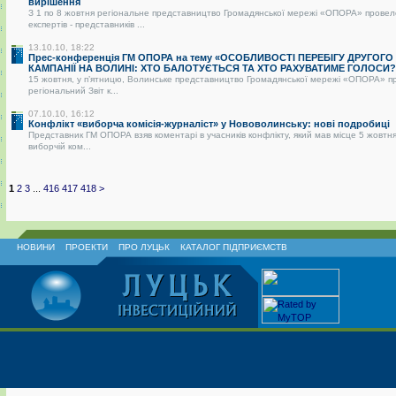
вирішення
З 1 по 8 жовтня регіональне представництво Громадянської мережі «ОПОРА» провел
експертів - представників ...
13.10.10, 18:22
Прес-конференція ГМ ОПОРА на тему «ОСОБЛИВОСТІ ПЕРЕБІГУ ДРУГОГО
КАМПАНІЇ НА ВОЛИНІ: ХТО БАЛОТУЄТЬСЯ ТА ХТО РАХУВАТИМЕ ГОЛОСИ?
15 жовтня, у п’ятницю, Волинське представництво Громадянської мережі «ОПОРА» п
регіональний Звіт к...
07.10.10, 16:12
Конфлікт «виборча комісія-журналіст» у Нововолинську: нові подробиці
Представник ГМ ОПОРА взяв коментарі в учасників конфлікту, який мав місце 5 жовтня
виборчій ком...
1
2
3
...
416
417
418
>
НОВИНИ
ПРОЕКТИ
ПРО ЛУЦЬК
КАТАЛОГ ПІДПРИЄМСТВ