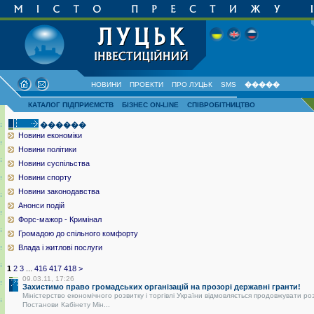
НОВИНИ
ПРОЕКТИ
ПРО ЛУЦЬК
SMS
�����
КАТАЛОГ ПІДПРИЄМСТВ
БІЗНЕС ON-LINE
СПІВРОБІТНИЦТВО
������
Новини економіки
Новини політики
Новини суспільства
Новини спорту
Новини законодавства
Анонси подій
Форс-мажор - Кримінал
Громадою до спільного комфорту
Влада і житлові послуги
1
2
3
...
416
417
418
>
09.03.11, 17:26
Захистимо право громадських організацій на прозорі державні гранти!
Міністерство економічного розвитку і торгівлі України відмовляється продовжувати ро
Постанови Кабінету Мін...