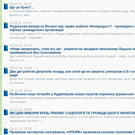
04.03.11, 03:37
Що це було?...
3 березня відбулось чергове засідання виконавчого комітету Луцької міської ради. Ма
денного, яких...
11.02.11, 09:28
Податкова міліція на Волині має право робити «безпредєл»? - проведено
офісах громадських організацій
Понад три години 10 лютого у Луцьку податкова міліція незаконно блокувала роботу
організацій, осередку ...
04.02.11, 23:13
«Нема заперечень, отже всі за» - рішення на засіданні виконкому Луцької 
приймаються без голосування
Цей тиждень в Луцькій міській раді був багатий на різного роду заходи - сесія, засі
Інколи на...
28.01.11, 14:38
Два дні роботи депутатів позаду, але сесія ще не закрита: репортаж із 5-ї се
ради
Депутати Луцької міської ради протягом двох днів засідали на сесії міськради, але так
усі питанн...
29.12.10, 00:42
На Волині існує потреба у будівництві нових пунктів перетину українськ
Так вважають мешканці прикордонних населених пунктів, які взяли участь в опитуванні
організації...
21.10.10, 00:53
МІСЦЕВІ ВИБОРИ КРІЗЬ ПРИЗМУ СОЦІОЛОГІЇ ТА ГРОМАДСЬКОГО МОНІТО
«Більшість опитаних мають намір взяти участь у голосуванні 31 жовтня на місцевих 
переважна частина з...
20.10.10, 11:30
Провівши експертне опитування, «ОПОРА» визначила основні проблеми Лу