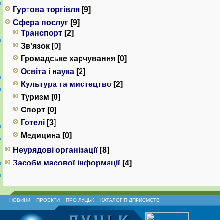
Гуртова торгівля
[9]
Сфера послуг
[9]
Транспорт
[2]
Зв'язок [0]
Громадське харчування [0]
Освіта і наука
[2]
Культура та мистецтво
[2]
Туризм [0]
Спорт [0]
Готелі
[3]
Медицина [0]
Неурядові організації
[8]
Засоби масової інформації
[4]
НОВИНИ
ПРОЕКТИ
ПРО ЛУЦЬК
КАТАЛОГ ПІДПРИЄМСТВ