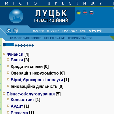
НОВИНИ
ПРОЕКТИ
ПРО ЛУЦЬК
SMS
�����
КАТАЛОГ ПІДПРИЄМСТВ
БІЗНЕС ON-LINE
СПІВРОБІТНИЦТВО
�������
Фінанси
[4]
Банки
[3]
Кредитні спілки [0]
Операції з нерухомістю [0]
Біржі, брокерські послуги
[1]
Інноваційна діяльність [0]
Бізнес-обслуговування
[5]
Консалтинг
[1]
Аудит
[1]
Реклама
[1]